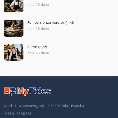
prije 20 dana
Pomoćni pizza majstor (m/ž)
prije 25 dana
Servir (m/ž)
prije 25 dana
Ured: Ulica Marsovog polja 8, 52100 Pula, Hrvatska
+385 91 38 38 328