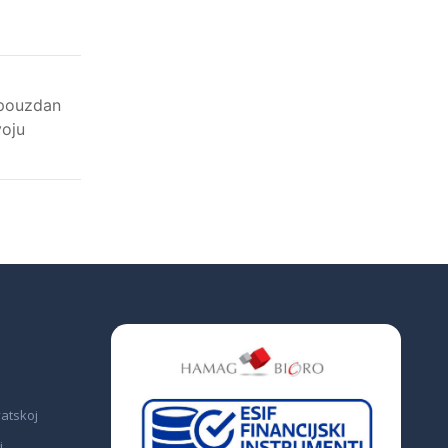
 pouzdan
voju
vatskoj
i