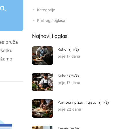
a,
Kategorije
Pretraga oglasa
Najnoviji oglasi
des pruža
Kuhar (m/ž)
ršetku
prije 17 dana
ružamo
Kuhar (m/ž)
prije 17 dana
Pomoćni pizza majstor (m/ž)
prije 22 dana
Servir (m/ž)