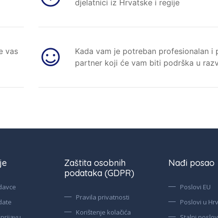
djelatnici iz Hrvatske i regije
e vas
Kada vam je potreban profesionalan i
partner koji će vam biti podrška u raz
je
Zaštita osobnih
Nađi posao
podataka (GDPR)
davce
Poslovi EU
Pravila privatnosti
date
Poslovi u Hr
Korištenje kolačića
prijavu
Stalni poslov