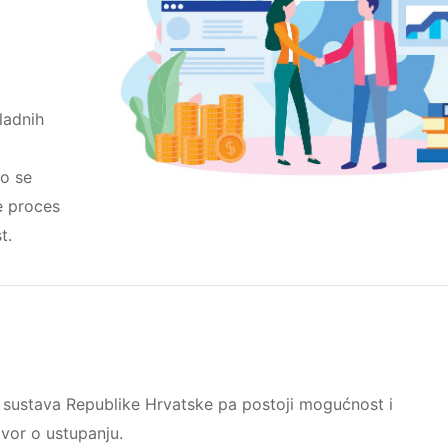
ladnih
o se
e proces
st.
 sustava Republike Hrvatske pa postoji mogućnost i
vor o ustupanju.