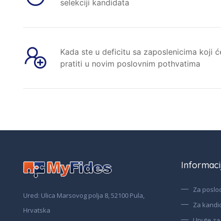
selekciji kandidata
Kada ste u deficitu sa zaposlenicima koji ć
pratiti u novim poslovnim pothvatima
Informaci
Za poslo
Ured: Ulica Marsovog polja 8, 52100 Pula,
Za kandi
Hrvatska
Upute za 