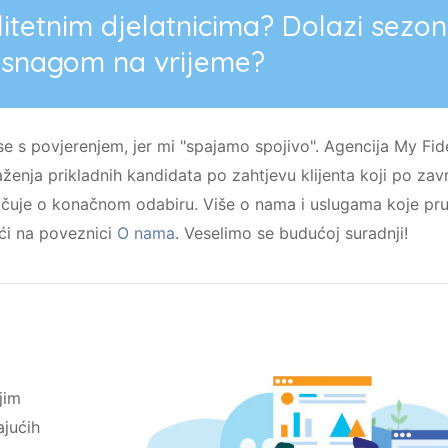
litetnim djelatnicima? Dolazi sezon
m snagom na vrijeme?
se s povjerenjem, jer mi "spajamo spojivo". Agencija My Fi
ženja prikladnih kandidata po zahtjevu klijenta koji po zav
čuje o konačnom odabiru. Više o nama i uslugama koje p
ći na poveznici
O nama
. Veselimo se budućoj suradnji!
jim
jućih