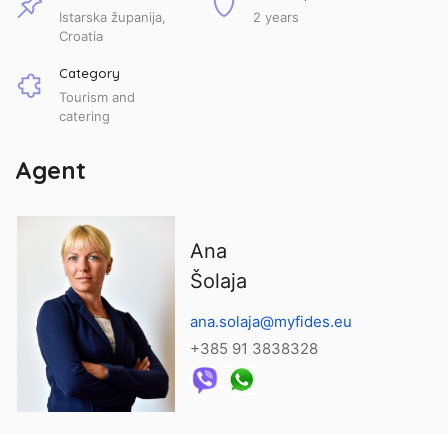
Istarska županija,
2 years
Croatia
Category
Tourism and
catering
Agent
Ana
Šolaja
ana.solaja@myfides.eu
+385 91 3838328