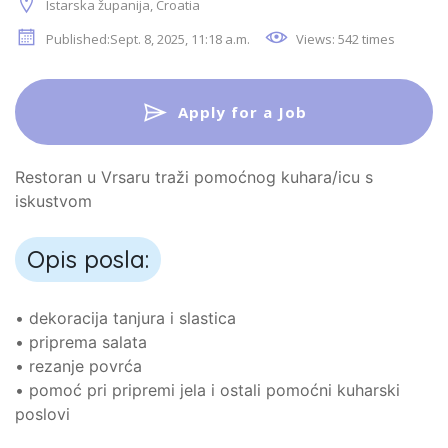
Istarska županija, Croatia
Published:Sept. 8, 2025, 11:18 a.m.
Views: 542 times
Apply for a Job
Restoran u Vrsaru traži pomoćnog kuhara/icu s
iskustvom
Opis posla:
• dekoracija tanjura i slastica
• priprema salata
• rezanje povrća
• pomoć pri pripremi jela i ostali pomoćni kuharski
poslovi