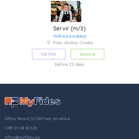
Servir (m/ž)
1500 eura (salary)
Pula i okolica, Croatia
Full Time
Seasonal
before 23 days
Office: Riva 4, 52100 Pula, Hrvatska
+385 91 38 38 328
office@myfides.eu