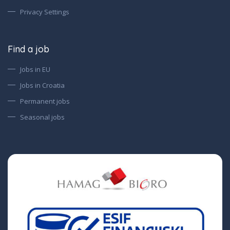
Privacy Settings
Find a job
Jobs in EU
Jobs in Croatia
Permanent jobs
Seasonal jobs