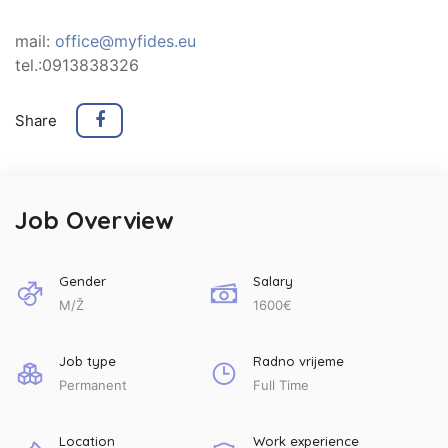
mail:
office@myfides.eu
tel.:0913838326
Share
Job Overview
Gender
Salary
M/Ž
1600€
Job type
Radno vrijeme
Permanent
Full Time
Location
Work experience