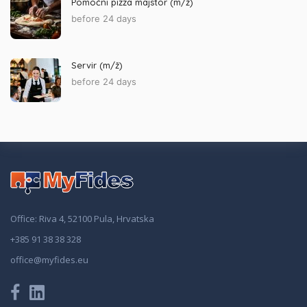
Pomoćni pizza majstor (m/ž)
before 24 days
Servir (m/ž)
before 24 days
Office: Riva 4, 52100 Pula, Hrvatska
+385 91 38 38 328
office@myfides.eu