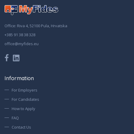
Office: Riva 4, 52100 Pula, Hrvatska
+385 91 38 38 328
office@myfides.eu
Information
For Employers
For Candidates
How to Apply
FAQ
Contact Us