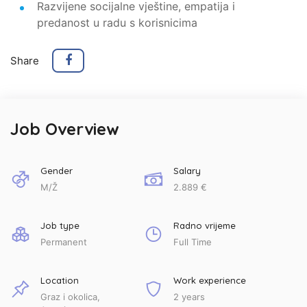
Razvijene socijalne vještine, empatija i
predanost u radu s korisnicima
Share
Job Overview
Gender
Salary
M/Ž
2.889 €
Job type
Radno vrijeme
Permanent
Full Time
Location
Work experience
Graz i okolica,
2 years